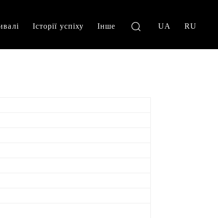
ивалі
Історії успіху
Інше
UA
RU