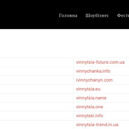
Головна
Шоубізнес
Фест
vinnytsia-future.com.ua
vinnychanka.info
ivinnychanyn.com
vinnytsia.eu
vinnytsia.name
vinnytsia.one
vinnytski.info
vinnytsia-trend.in.ua