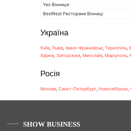
Yes Вінниця
BestRest Ресторани Вінниці
Україна
Київ
,
Львів
,
Івано-Франківськ
,
Тернопіль
,
Харків
,
Запоріжжя
,
Миколаїв
,
Маріуполь
,
Росія
Москва
,
Санкт-Петербург
,
Новосибірськ
,
SHOW BUSINESS