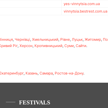
yes-vinnytsia.com.ua
vinnytsia.bestrest.com.ua
Вінниця
,
Чернівці
,
Хмельницький
,
Рівне
,
Луцьк
,
Житомир
,
По
Кривий Ріг
,
Херсон
,
Кропивницький
,
Суми
,
Сайти
.
Єкатеринбург
,
Казань
,
Самара
,
Ростов-на-Дону
.
FESTIVALS