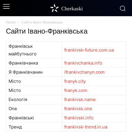
Cherkaski
Home
Сайти Івано-Франківська
Сайти Івано-Франківська
Франківськ
frankivsk-future.com.ua
майбутнього
Франківчанка
frankivchanka.info
Я Франківчанин
ifrankivchanyn.com
Місто
franyk.city
Місто
franyk.com
Екологія
frankivsk.name
One
frankivsk.one
Франківські
frankivski.info
Тренд
frankivsk-trend.in.ua