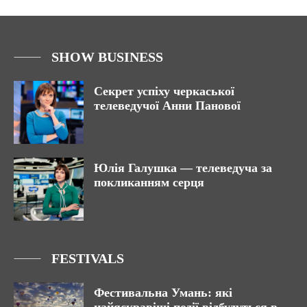
SHOW BUSINESS
Секрет успіху черкаської
телеведучої Анни Панової
Юлія Галушка — телеведуча за
покликанням серця
FESTIVALS
Фестивальна Умань: які
найяскравіші події відбудуться в