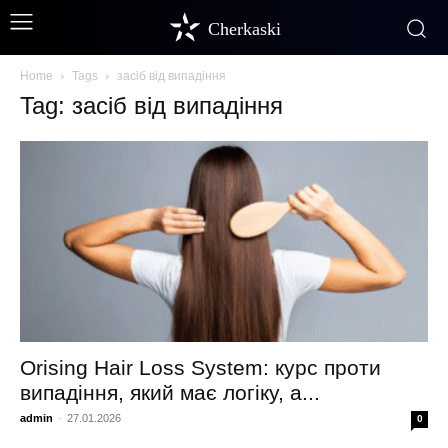
Cherkaski
Home
Tags
засіб від випадіння
Tag: засіб від випадіння
Orising Hair Loss System: курс проти
випадіння, який має логіку, а...
admin
-
27.01.2026
0