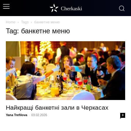
Cherkaski
Home
Tags
банкетне меню
Tag: банкетне меню
Найкращі банкетні зали в Черкасах
Yana Trefilova
-
03.02.2026
0