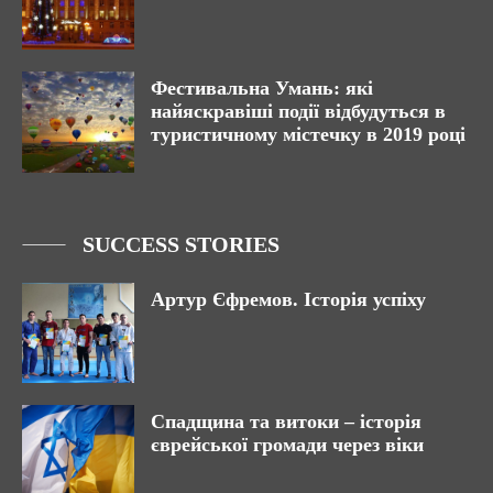
Фестивальна Умань: які
найяскравіші події відбудуться в
туристичному містечку в 2019 році
SUCCESS STORIES
Артур Єфремов. Історія успіху
Спадщина та витоки – історія
єврейської громади через віки