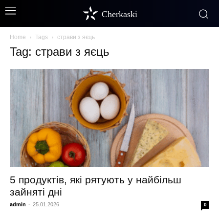
Cherkaski
Home
Tags
страви з яєць
Tag: страви з яєць
5 продуктів, які рятують у найбільш
зайняті дні
admin
-
25.01.2026
0