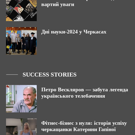
вартий уваги
Дні науки-2024 у Черкасах
SUCCESS STORIES
Петро Вескляров — забута легенда
українського телебачення
Фітнес-бізнес з нуля: історія успіху
черкащанки Катерини Гапіної