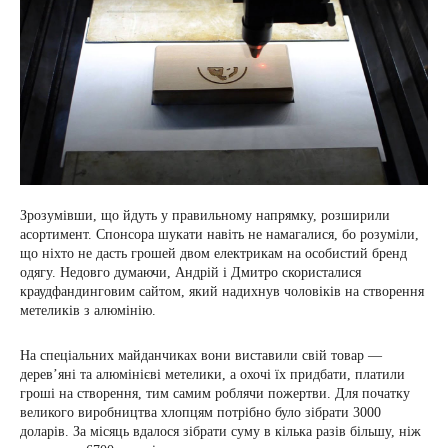
Зрозумівши, що йдуть у правильному напрямку, розширили
асортимент. Спонсора шукати навіть не намагалися, бо розуміли,
що ніхто не дасть грошей двом електрикам на особистий бренд
одягу. Недовго думаючи, Андрій і Дмитро скористалися
краудфандинговим сайтом, який надихнув чоловіків на створення
метеликів з алюмінію.
На спеціальних майданчиках вони виставили свій товар —
дерев’яні та алюмінієві метелики, а охочі їх придбати, платили
гроші на створення, тим самим роблячи пожертви. Для початку
великого виробництва хлопцям потрібно було зібрати 3000
доларів. За місяць вдалося зібрати суму в кілька разів більшу, ніж