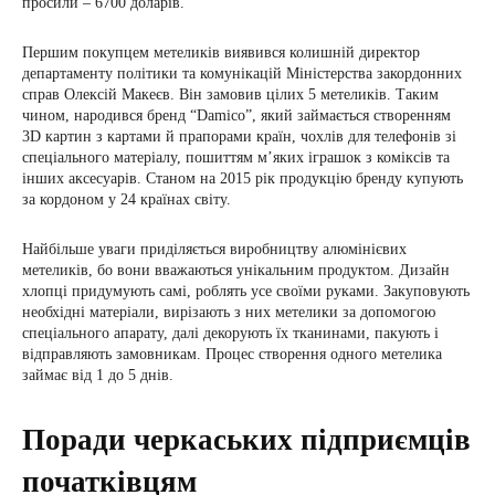
просили – 6700 доларів.
Першим покупцем метеликів виявився колишній директор
департаменту політики та комунікацій Міністерства закордонних
справ Олексій Макеєв. Він замовив цілих 5 метеликів. Таким
чином, народився бренд “Damico”, який займається створенням
3D картин з картами й прапорами країн, чохлів для телефонів зі
спеціального матеріалу, пошиттям м’яких іграшок з коміксів та
інших аксесуарів. Станом на 2015 рік продукцію бренду купують
за кордоном у 24 країнах світу.
Найбільше уваги приділяється виробництву алюмінієвих
метеликів, бо вони вважаються унікальним продуктом. Дизайн
хлопці придумують самі, роблять усе своїми руками. Закуповують
необхідні матеріали, вирізають з них метелики за допомогою
спеціального апарату, далі декорують їх тканинами, пакують і
відправляють замовникам. Процес створення одного метелика
займає від 1 до 5 днів.
Поради черкаських підприємців
початківцям