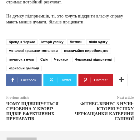
отримає потрібний результат.
На думку підприємців, ті, хто хочуть відкрити власну справу
мають менше думати, більше працювати.
бренд з Черкас
історії успіху
Литвин
лінія одягу
металеві краватки-метелики
незвичайне виробництво
початок з нуля
Саін
Черкаси
Черкаські підприемці
черкаські умільці
Facebook
Twitter
Pinterest
Previous article
Next article
ЧОМУ ПІДВИЩУЄТЬСЯ
ФІТНЕС-БІЗНЕС З НУЛЯ:
СЕЧОВИНА У КРОВІ?
ІСТОРІЯ УСПІХУ
ПІДБІР ЕФЕКТИВНИХ
ЧЕРКАЩАНКИ КАТЕРИНИ
ПРЕПАРАТІВ
ГАПІНОЇ