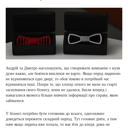
Андрій та Дмитро наголошують, що створювати компанію з нуля
дуже важко, але боятися викликів не варто. Якщо перед людиною
не відчиняються одні двері, то обов’язково в потрібний час
відчиняться інші. Попри те, що хлопці нічого не мали на старті
заснування свого бізнесу, вони не здалися, йшли вперед і
намагалися якомога більше вивчати інформації про справу, якою
займалися.
У бізнесі потрібно бути готовими до всього, однозначно
доведеться пережити складний період. Тут головне діяти, а тим
паче якщо людина вже почала, то має йти до кінця, доки не