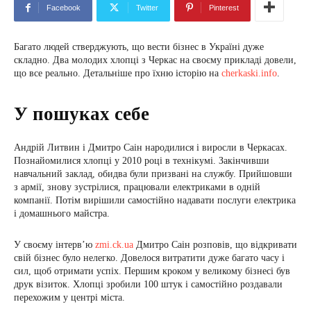
Facebook
Twitter
Pinterest
Багато людей стверджують, що вести бізнес в Україні дуже
складно. Два молодих хлопці з Черкас на своєму прикладі довели,
що все реально. Детальніше про їхню історію на
cherkaski.info
.
У пошуках себе
Андрій Литвин і Дмитро Саін народилися і виросли в Черкасах.
Познайомилися хлопці у 2010 році в технікумі. Закінчивши
навчальний заклад, обидва були призвані на службу. Прийшовши
з армії, знову зустрілися, працювали електриками в одній
компанії. Потім вирішили самостійно надавати послуги електрика
і домашнього майстра.
У своєму інтерв’ю
zmi.ck.ua
Дмитро Саін розповів, що відкривати
свій бізнес було нелегко. Довелося витратити дуже багато часу і
сил, щоб отримати успіх. Першим кроком у великому бізнесі був
друк візиток. Хлопці зробили 100 штук і самостійно роздавали
перехожим у центрі міста.