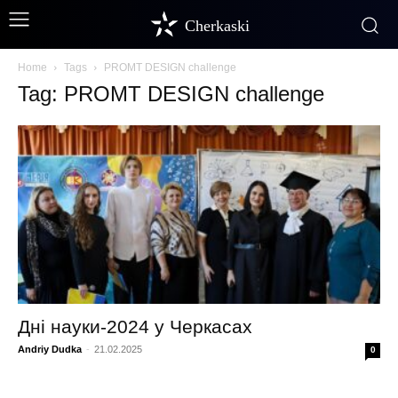
Cherkaski
Home
Tags
PROMT DESIGN challenge
Tag: PROMT DESIGN challenge
Дні науки-2024 у Черкасах
Andriy Dudka
-
21.02.2025
0