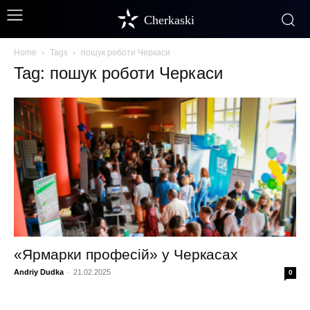
Cherkaski
Home
Tags
пошук роботи Черкаси
Tag: пошук роботи Черкаси
«Ярмарки професій» у Черкасах
Andriy Dudka
-
21.02.2025
0