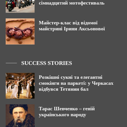
сімнадцятий мотофестиваль
Майстер-клас від відомої
майстрині Ірини Аксьонової
SUCCESS STORIES
Розкішні сукні та елегантні
смокінги на паркеті: у Черкасах
відбувся Тетянин бал
Тарас Шевченко – геній
українського народу