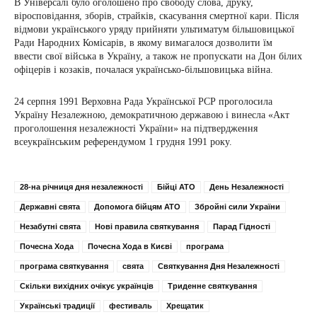
В Універсалі було оголошено про свободу слова, друку,
віросповідання, зборів, страйків, скасування смертної кари. Після
відмови українського уряду прийняти ультиматум більшовицької
Ради Народних Комісарів, в якому вимагалося дозволити їм
ввести свої війська в Україну, а також не пропускати на Дон білих
офіцерів і козаків, почалася українсько-більшовицька війна.
24 серпня 1991 Верховна Рада Української РСР проголосила
Україну Незалежною, демократичною державою і винесла «Акт
проголошення незалежності України» на підтвердження
всеукраїнським референдумом 1 грудня 1991 року.
28-на річниця дня незалежності
Бійці АТО
День Незалежності
Державні свята
Допомога бійцям АТО
Збройні сили України
Незабутні свята
Нові правила святкування
Парад Гідності
Почесна Хода
Почесна Хода в Києві
програма
програма святкування
свята
Святкування Дня Незалежності
Скільки вихідних очікує українців
Триденне святкування
Українські традиції
фестиваль
Хрещатик