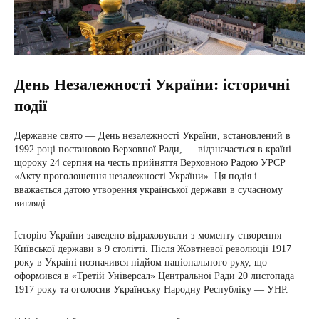
День Незалежності України: історичні
події
Державне свято — День незалежності України, встановлений в
1992 році постановою Верховної Ради, — відзначається в країні
щороку 24 серпня на честь прийняття Верховною Радою УРСР
«Акту проголошення незалежності України». Ця подія і
вважається датою утворення української держави в сучасному
вигляді.
Історію України заведено відраховувати з моменту створення
Київської держави в 9 столітті. Після Жовтневої революції 1917
року в Україні позначився підйом національного руху, що
оформився в «Третій Універсал» Центральної Ради 20 листопада
1917 року та оголосив Українську Народну Республіку — УНР.