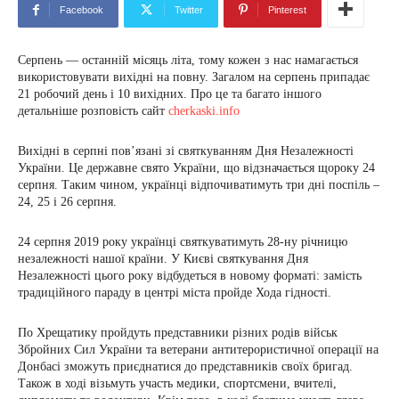
Facebook
Twitter
Pinterest
Серпень — останній місяць літа, тому кожен з нас намагається
використовувати вихідні на повну. Загалом на серпень припадає
21 робочий день і 10 вихідних. Про це та багато іншого
детальніше розповість сайт
cherkaski.info
Вихідні в серпні пов’язані зі святкуванням Дня Незалежності
України. Це державне свято України, що відзначається щороку 24
серпня. Таким чином, українці відпочиватимуть три дні поспіль –
24, 25 і 26 серпня.
24 серпня 2019 року українці святкуватимуть 28-ну річницю
незалежності нашої країни. У Києві святкування Дня
Незалежності цього року відбудеться в новому форматі: замість
традиційного параду в центрі міста пройде Хода гідності.
По Хрещатику пройдуть представники різних родів військ
Збройних Сил України та ветерани антитерористичної операції на
Донбасі зможуть приєднатися до представників своїх бригад.
Також в ході візьмуть участь медики, спортсмени, вчителі,