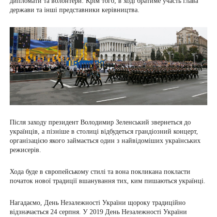
дипломати та волонтери. Крім того, в ході братиме участь глава
держави та інші представники керівництва.
Після заходу президент Володимир Зеленський звернеться до
українців, а пізніше в столиці відбудеться грандіозний концерт,
організацією якого займається один з найвідоміших українських
режисерів.
Хода буде в європейському стилі та вона покликана покласти
початок нової традиції вшанування тих, ким пишаються українці.
Нагадаємо, День Незалежності України щороку традиційно
відзначається 24 серпня. У 2019 День Незалежності України