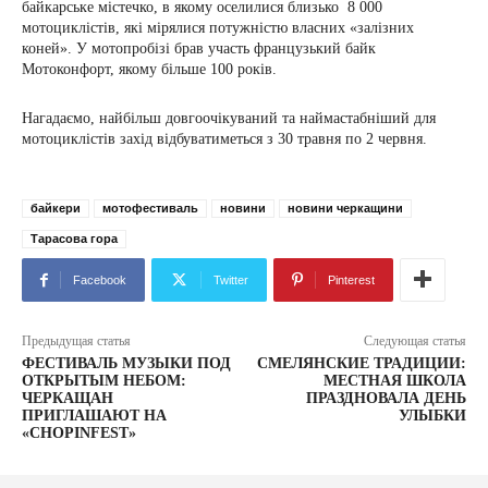
байкарське містечко, в якому оселилися близько 8 000
мотоциклістів, які мірялися потужністю власних «залізних
коней». У мотопробізі брав участь французький байк
Мотоконфорт, якому більше 100 років.
Нагадаємо, найбільш довгоочікуваний та наймастабніший для
мотоциклістів захід відбуватиметься з 30 травня по 2 червня.
байкери
мотофестиваль
новини
новини черкащини
Тарасова гора
Facebook
Twitter
Pinterest
Предыдущая статья
Следующая статья
ФЕСТИВАЛЬ МУЗЫКИ ПОД
СМЕЛЯНСКИЕ ТРАДИЦИИ:
ОТКРЫТЫМ НЕБОМ:
МЕСТНАЯ ШКОЛА
ЧЕРКАЩАН
ПРАЗДНОВАЛА ДЕНЬ
ПРИГЛАШАЮТ НА
УЛЫБКИ
«CHOPINFEST»