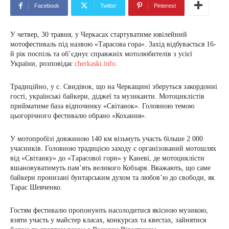
Facebook
Twitter
Pinterest
У четвер, 30 травня, у Черкасах стартуватиме ювілейний
мотофестиваль під назвою «Тарасова гора». Захід відбувається 16-
й рік поспіль та об’єднує справжніх мотолюбителів з усієї
України, розповідає
cherkaski.info
.
Традиційно, у с. Свидівок, що на Черкащині зберуться закордонні
гості, українські байкери, діджеї та музиканти. Мотоциклістів
прийматиме база відпочинку «Світанок». Головною темою
цьогорічного фестивалю обрано «Кохання».
У мотопробізі довжиною 140 км візьмуть участь більше 2 000
учасників. Головною традицією заходу є організований мотошлях
від «Світанку» до «Тарасової гори» у Каневі, де мотоциклісти
вшановуватимуть пам’ять великого Кобзаря. Вважають, що саме
байкери пронизані бунтарським духом та любов’ю до свободи, як
Тарас Шевченко.
Гостям фестивалю пропонують насолодитися якісною музикою,
взяти участь у майстер класах, конкурсах та квестах, зайнятися