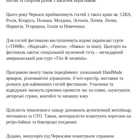
йогою та спортом разом з Василем Вірастюком.
Цього року Черкаси прийматимуть гостей з таких країн як: США,
Росія, Біларусь, Польша, Молдова, Эстонія, Латвія, Литва,
Норвегія, Угорщина, Італія та Німеччина.
Для гостей фестивалю виступатимуть відомі українські гурти
(«ТНМК», «Надихай», «Генеза», «Навка» та інші). Цьогоріч на
фестиваль завітає спеціальний музичний гість – легендарний
американський рок-гурт «Tito & tarantula».
Програмою івенту також передбачено: унікальний HandMade
ярмарок, різноманітні атракціони, б’юті-простір, виставки та
розваги для найменших гостей фестивалю. Учасники та
відвідувачі зможуть приємно провести час на пляжі, скуштувати
авторські страви, коктейлі та запашну каву.
Цілісність тематичного заходу доповнить аутентичний мотобазар,
мотошкола та СТО. Також, мотоциклісти влаштують перегони на
ретро-байках та боксерські поєдинки.
Додамо, минулоріч під Черкасами влаштували справжнє