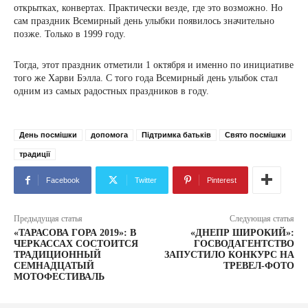
открытках, конвертах. Практически везде, где это возможно. Но
сам праздник Всемирный день улыбки появилось значительно
позже. Только в 1999 году.
Тогда, этот праздник отметили 1 октября и именно по инициативе
того же Харви Бэлла. С того года Всемирный день улыбок стал
одним из самых радостных праздников в году.
День посмішки
допомога
Підтримка батьків
Свято посмішки
традиції
Facebook
Twitter
Pinterest
Предыдущая статья
Следующая статья
«ТАРАСОВА ГОРА 2019»: В
«ДНЕПР ШИРОКИЙ»:
ЧЕРКАССАХ СОСТОИТСЯ
ГОСВОДАГЕНТСТВО
ТРАДИЦИОННЫЙ
ЗАПУСТИЛО КОНКУРС НА
СЕМНАДЦАТЫЙ
ТРЕВЕЛ-ФОТО
МОТОФЕСТИВАЛЬ