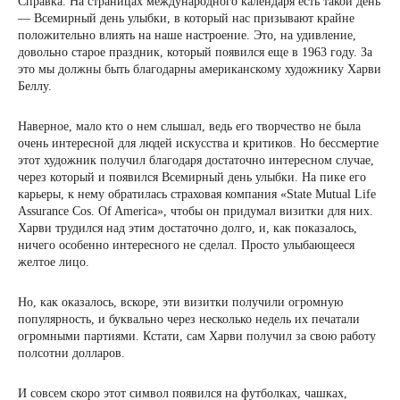
Справка. На страницах международного календаря есть такой день
— Всемирный день улыбки, в который нас призывают крайне
положительно влиять на наше настроение. Это, на удивление,
довольно старое праздник, который появился еще в 1963 году. За
это мы должны быть благодарны американскому художнику Харви
Беллу.
Наверное, мало кто о нем слышал, ведь его творчество не была
очень интересной для людей искусства и критиков. Но бессмертие
этот художник получил благодаря достаточно интересном случае,
через который и появился Всемирный день улыбки. На пике его
карьеры, к нему обратилась страховая компания «State Mutual Life
Assurance Cos. Of America», чтобы он придумал визитки для них.
Харви трудился над этим достаточно долго, и, как показалось,
ничего особенно интересного не сделал. Просто улыбающееся
желтое лицо.
Но, как оказалось, вскоре, эти визитки получили огромную
популярность, и буквально через несколько недель их печатали
огромными партиями. Кстати, сам Харви получил за свою работу
полсотни долларов.
И совсем скоро этот символ появился на футболках, чашках,