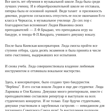
Все шесть лет обучения в музыкальной школе Лида была среди
лучших учениц. И в общеобразовательной школе не отставала,
пятерка была ее основной оценкой. Видя талант и прилежность
девочки, родители согласились отпустить ее после окончания 8-го
класса в Черкассы, в музыкальное училище. До сих пор с
благодарностью вспоминает Лидия Ивановна своих
преподавателей — Л.Ф.Брыдько, что преподавала игру на
бандуре, и тенора Ф.П.Кондрата, учившего девушку вокалу.
После была Киевская консерватория. Лида смогла пройти все
ступени отбора, сдала десять экзаменов и была принята в числе
пяти счастливиц, выдержавших все испытания.
И снова учеба. Лида совершенствовала владение любимым
инструментом и оттачивала вокальное мастерство.
Здесь, в консерватории, было создано трио бандуристок
“Вербена”. В его состав вошли Лидия и еще две студентки: Люда
Ларикова и Оля Калина. Девушки много репетировали, вместе с
преподавателями составляли репертуар и выступали на всех
студенческих концертах. И не только. Еще будучи студентками,
девушки участвовали в зарубежных гастролях — невиданном для
тогдашнего Советского Союза чуде! За выступления получали