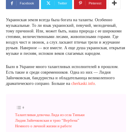
Facebook
Twitter
Pinterest
Украинская земля всегда была богата на таланты. Особенно
музыкальные. То ли язык украинский, певучий, мелодичный,
тому причиной. Или, может быть, наша природа с ее широкими
степями, величественными лесами, живописными горами. Где
воздух чист и звонок, а слух ласкают птичьи трели и журчание
ручьев. Наверное — все вместе. А еще душа украинская, открытая
музыке и песням, испокон веков слагаемых народом.
Было в Украине много талантливых исполнителей в прошлом.
Есть такие и среди современников. Одна из них — Лидия
Зайнчковская, бандуристка и обладательница великолепного
драматического сопрано. Больше на
cherkaski.info
.
Талантливая девочка Лида из села Тиньки
Лидия Зайнчковская и трио “Вербена”
Немного о личной жизни и работе