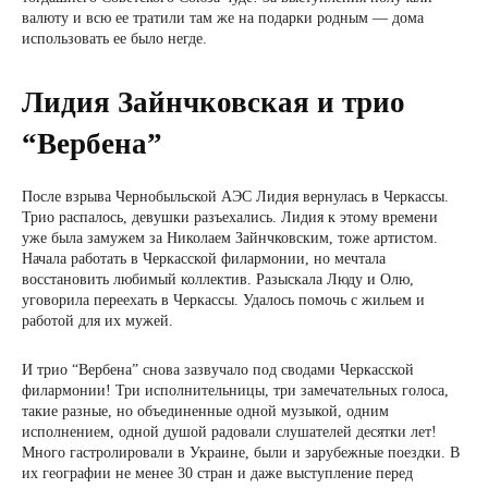
валюту и всю ее тратили там же на подарки родным — дома
использовать ее было негде.
Лидия Зайнчковская и трио
“Вербена”
После взрыва Чернобыльской АЭС Лидия вернулась в Черкассы.
Трио распалось, девушки разъехались. Лидия к этому времени
уже была замужем за Николаем Зайнчковским, тоже артистом.
Начала работать в Черкасской филармонии, но мечтала
восстановить любимый коллектив. Разыскала Люду и Олю,
уговорила переехать в Черкассы. Удалось помочь с жильем и
работой для их мужей.
И трио “Вербена” снова зазвучало под сводами Черкасской
филармонии! Три исполнительницы, три замечательных голоса,
такие разные, но объединенные одной музыкой, одним
исполнением, одной душой радовали слушателей десятки лет!
Много гастролировали в Украине, были и зарубежные поездки. В
их географии не менее 30 стран и даже выступление перед