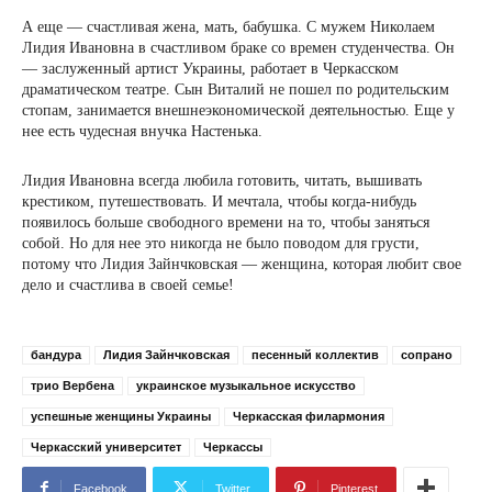
А еще — счастливая жена, мать, бабушка. С мужем Николаем
Лидия Ивановна в счастливом браке со времен студенчества. Он
— заслуженный артист Украины, работает в Черкасском
драматическом театре. Сын Виталий не пошел по родительским
стопам, занимается внешнеэкономической деятельностью. Еще у
нее есть чудесная внучка Настенька.
Лидия Ивановна всегда любила готовить, читать, вышивать
крестиком, путешествовать. И мечтала, чтобы когда-нибудь
появилось больше свободного времени на то, чтобы заняться
собой. Но для нее это никогда не было поводом для грусти,
потому что Лидия Зайнчковская — женщина, которая любит свое
дело и счастлива в своей семье!
бандура
Лидия Зайнчковская
песенный коллектив
сопрано
трио Вербена
украинское музыкальное искусство
успешные женщины Украины
Черкасская филармония
Черкасский университет
Черкассы
Facebook
Twitter
Pinterest