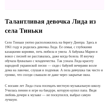
Талантливая девочка Лида из
села Тиньки
Село Тиньки уютно расположилось на берегу Днепра. Здесь в
1961 году и родилась девочка Лида. Ее семья, с глубокими
казацкими корнями, петь любила и умела. А бабушка Мария и
вовсе с песней не расставалась, даже когда болела. И внучку
обучала буквально с младенчества. Так узнала Лида красоту
народной украинской песни — сидя с бабулей вечерами возле
дома на лавочке, слушая и подпевая. А пела девчушка так чисто и
громко, что соседи слышали ее даже через закрытые окна.
С восьми лет Лида стала посещать местную музыкальную школу.
Училась пению и игре на бандуре, которую купил папа. Видя
любовь дочери к музыке — не поскупился, выбрал самую
лучшую.