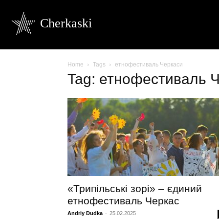
Cherkaski
Home
Tags
етнофестиваль Черкаси
Tag: етнофестиваль 
«Трипільські зорі» – єдиний
етнофестиваль Черкас
Andriy Dudka
-
25.02.2025