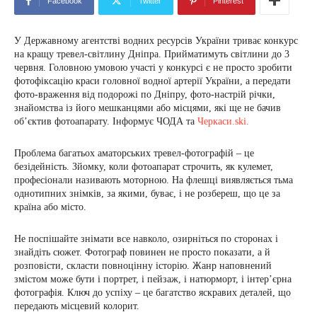
Facebook
Twitter
Pinterest
У Державному агентстві водних ресурсів України триває конкурс
на кращу тревел-світлину Дніпра. Прийматимуть світлини до 3
червня. Головною умовою участі у конкурсі є не просто зробити
фотофіксацію краси головної водної артерії України, а передати
фото-враження від подорожі по Дніпру, фото-настрій річки,
знайомства із його мешканцями або місцями, які ще не бачив
об’єктив фотоапарату. Інформує ЧОДА та
Черкаси.ski.
Проблема багатьох аматорських тревел-фотографій – це
безідейність. Зйомку, коли фотоапарат строчить, як кулемет,
професіонали називають моторною. На флешці виявляється тьма
однотипних знімків, за якими, буває, і не розбереш, що це за
країна або місто.
Не поспішайте знімати все навколо, озирніться по сторонах і
знайдіть сюжет. Фотограф повинен не просто показати, а й
розповісти, скласти повноцінну історію. Жанр наповнений
змістом може бути і портрет, і пейзаж, і натюрморт, і інтер’єрна
фотографія. Ключ до успіху – це багатство яскравих деталей, що
передають місцевий колорит.