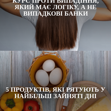
КУРС ПРОТИ ВИПАДІННЯ,
ЯКИЙ МАЄ ЛОГІКУ, А НЕ
ВИПАДКОВІ БАНКИ
5 ПРОДУКТІВ, ЯКІ РЯТУЮТЬ У
НАЙБІЛЬШ ЗАЙНЯТІ ДНІ