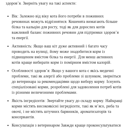
здоров’я. Зверніть увагу на такі аспекти:
Вік: Залежно від віку кота його потреби в поживних
речовинах можуть відрізнятися. Кошенята вимагають більше
білка та кальцію для росту, тоді як для дорослих котів
важливий баланс поживних речовин для підтримки здоров’я
та енергії.
Активність: Якщо ваш кіт дуже активний і багато часу
проводить на вулиці, йому може знадобитися корм із
підвищеним вмістом білка та енергії. Для менш активних
котів краще вибирати корм із помірним вмістом калорій.
Особливості здоров’я: Якщо у вашого кота є якісь медичні
проблеми, такі як алергії або проблеми зі шлунком, зверніться
до ветеринара за рекомендаціями щодо вибору корму. Існують
спеціалізовані корми, розроблені для задоволення потреб котів
із різними величезними проблемами.
Якість інгредієнтів: Звертайте увагу до складу корму. Найкращі
корми містять високоякісні інгредієнти, такі як м’ясо, риба та
овочі, і не містять штучних барвників, ароматизаторів та
консервантів.
Консультація з ветеринаром Завжди краще проконсультуватися