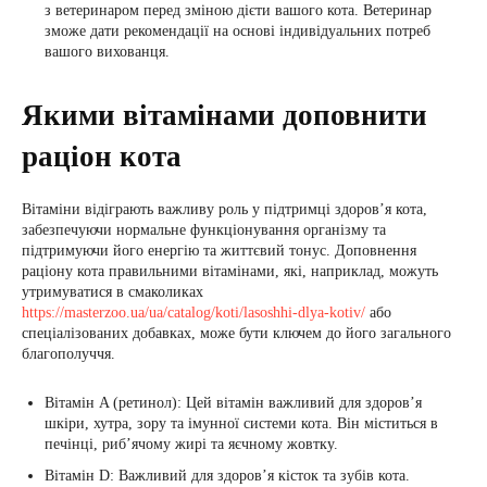
з ветеринаром перед зміною дієти вашого кота. Ветеринар
зможе дати рекомендації на основі індивідуальних потреб
вашого вихованця.
Якими вітамінами доповнити
раціон кота
Вітаміни відіграють важливу роль у підтримці здоров’я кота,
забезпечуючи нормальне функціонування організму та
підтримуючи його енергію та життєвий тонус. Доповнення
раціону кота правильними вітамінами, які, наприклад, можуть
утримуватися в смаколиках
https://masterzoo.ua/ua/catalog/koti/lasoshhi-dlya-kotiv/
або
спеціалізованих добавках, може бути ключем до його загального
благополуччя.
Вітамін A (ретинол): Цей вітамін важливий для здоров’я
шкіри, хутра, зору та імунної системи кота. Він міститься в
печінці, риб’ячому жирі та яєчному жовтку.
Вітамін D: Важливий для здоров’я кісток та зубів кота.