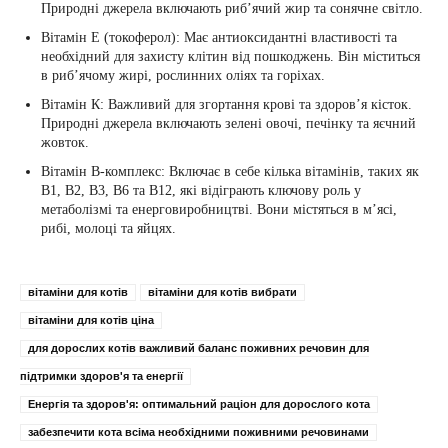
Природні джерела включають риб’ячий жир та сонячне світло.
Вітамін E (токоферол): Має антиоксидантні властивості та
необхідний для захисту клітин від пошкоджень. Він міститься
в риб’ячому жирі, рослинних оліях та горіхах.
Вітамін К: Важливий для згортання крові та здоров’я кісток.
Природні джерела включають зелені овочі, печінку та яєчний
жовток.
Вітамін B-комплекс: Включає в себе кілька вітамінів, таких як
B1, B2, B3, B6 та B12, які відіграють ключову роль у
метаболізмі та енерговиробництві. Вони містяться в м’ясі,
рибі, молоці та яйцях.
вітаміни для котів
вітаміни для котів вибрати
вітаміни для котів ціна
для дорослих котів важливий баланс поживних речовин для
підтримки здоров'я та енергії
Енергія та здоров'я: оптимальний раціон для дорослого кота
забезпечити кота всіма необхідними поживними речовинами