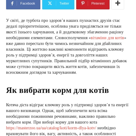
Facebook
Twitter
Pinterest
У світі, де турбота про здоров’я наших пухнастих друзів стає
дедалі пріоритетнішою, особлива увага приділяється не тільки
якості їхнього харчування, а й додатковому збагаченню раціону
необхідними елементами. Словосполучення «
вітаміни для котів
»
вже давно перестало бути чимось незвичайним для дбайливих
власників. Ці життєво важливі компоненти відіграють ключову
роль у підтримці здоров’я, енергії та довголіття наших
муркотливих супутників. Правильний підбір вітамінних добавок
може суттєво покращити якість життя котів, забезпечивши їх
всеосяжним доглядом та харчуванням.
Як вибрати корм для котів
Котяча дієта відіграє ключову роль у підтримці здоров’я та енергії
вашого вихованця. Однак, щоб забезпечити кота всіма
необхідними поживними речовинами, важливо правильно
вибрати корм. При виборі корму для вашого кота
https://masterzoo.ua/ua/catalog/koti/korm-dlya-kotv/
необхідно
враховувати його вік, вагу, активність, а також особливості