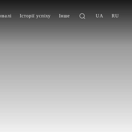
ивалі
Історії успіху
Інше
UA
RU