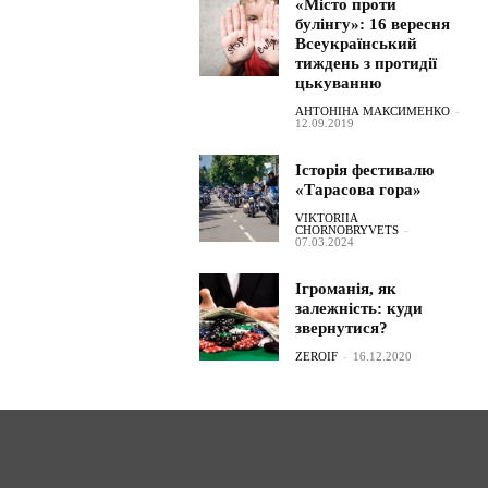
«Місто проти
булінгу»: 16 вересня
Всеукраїнський
тиждень з протидії
цькуванню
АНТОНІНА МАКСИМЕНКО
-
12.09.2019
Історія фестивалю
«Тарасова гора»
VIKTORIIA
CHORNOBRYVETS
-
07.03.2024
Ігроманія, як
залежність: куди
звернутися?
ZEROIF
-
16.12.2020