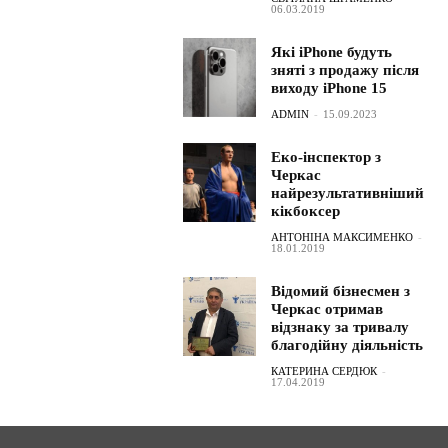
06.03.2019
Які iPhone будуть
зняті з продажу після
виходу iPhone 15
ADMIN
-
15.09.2023
Еко-інспектор з
Черкас
найрезультативніший
кікбоксер
АНТОНІНА МАКСИМЕНКО
-
18.01.2019
Відомий бізнесмен з
Черкас отримав
відзнаку за тривалу
благодійну діяльність
КАТЕРИНА СЕРДЮК
-
17.04.2019