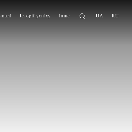
ивалі
Історії успіху
Інше
UA
RU