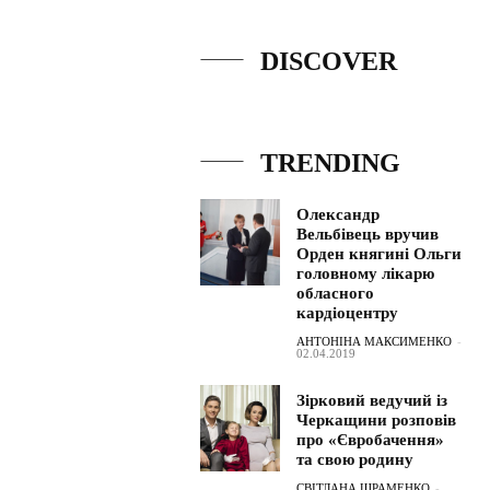
DISCOVER
TRENDING
Олександр
Вельбівець вручив
Орден княгині Ольги
головному лікарю
обласного
кардіоцентру
АНТОНІНА МАКСИМЕНКО
-
02.04.2019
Зірковий ведучий із
Черкащини розповів
про «Євробачення»
та свою родину
СВІТЛАНА ШРАМЕНКО
-