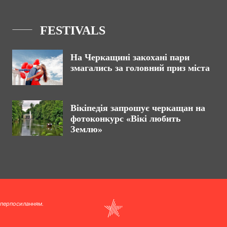
FESTIVALS
На Черкащині закохані пари
змагались за головний приз міста
Вікіпедія запрошує черкащан на
фотоконкурс «Вікі любить
Землю»
іперпосиланням.