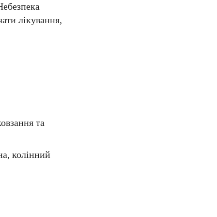
Небезпека
ати лікування,
ковзання та
на, колінний