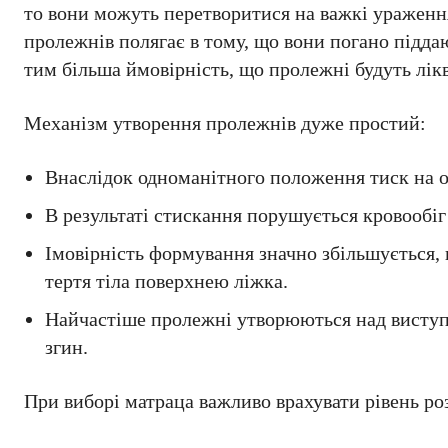
то вони можуть перетворитися на важкі ураження
пролежнів полягає в тому, що вони погано підд
тим більша ймовірність, що пролежні будуть лікв
Механізм утворення пролежнів дуже простий:
Внаслідок одноманітного положення тиск на ок
В результаті стискання порушується кровообі
Імовірність формування значно збільшується, 
тертя тіла поверхнею ліжка.
Найчастіше пролежні утворюються над виступа
згин.
При виборі матраца важливо врахувати рівень ро