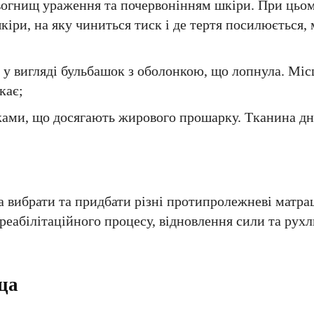
вогнищ ураження та почервонінням шкіри. При цьом
кіри, на яку чиниться тиск і де тертя посилюється,
 у вигляді бульбашок з оболонкою, що лопнула. Місц
кає;
зками, що досягають жирового прошарку. Тканина дн
а вибрати та придбати різні протипролежневі матра
реабілітаційного процесу, відновлення сили та рухл
ца