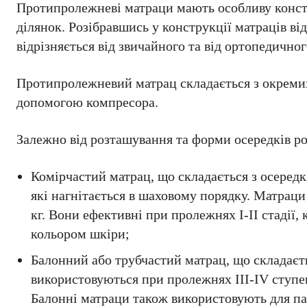
Протипролежневі матраци мають особливу констр
ділянок. Розібравшись у конструкції матраців ві
відрізняється від звичайного та від ортопедичног
Протипролежневий матрац складається з окремих
допомогою компресора.
Залежно від розташування та форми осередків ро
Комірчастий матрац, що складається з осередк
які нагнітається в шаховому порядку. Матраци
кг. Вони ефективні при пролежнях І-ІІ стадії,
кольором шкіри;
Балонний або трубчастий матрац, що складаєть
використовуються при пролежнях ІІІ-ІV ступеня
Балонні матраци також використовують для пац