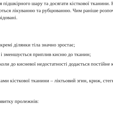
 підшкірного шару та досягати кісткової тканини. 
аються лікуванню та рубцюванню. Чим раніше розпоч
ідовані.
ремі ділянки тіла значно зростає;
г і зменшується приплив кисню до тканин;
коли до кисневої недостатності додається постійне 
ми кісткової тканини – ліктьовий згин, криж, стег
звитку пролежнів: