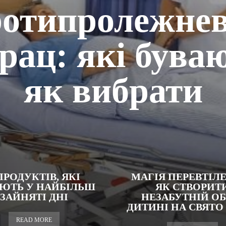
отипролежне
рац: які буваю
як вибрати
ПРОДУКТІВ, ЯКІ
МАГІЯ ПЕРЕВТІЛ
ЮТЬ У НАЙБІЛЬШ
ЯК СТВОРИТ
ЗАЙНЯТІ ДНІ
НЕЗАБУТНІЙ ОБ
ДИТИНІ НА СВЯТО
READ MORE