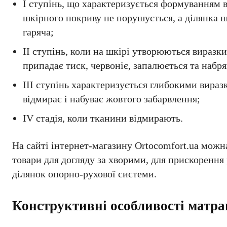
I ступінь, що характеризується формуванням 
шкірного покриву не порушується, а ділянка ш
гаряча;
II ступінь, коли на шкірі утворюються виразки
припадає тиск, червоніє, запалюється та набря
III ступінь характеризується глибокими вира
відмирає і набуває жовтого забарвлення;
IV стадія, коли тканини відмирають.
На сайті інтернет-магазину Ortocomfort.ua можн
товари для догляду за хворими, для прискорення 
ділянок опорно-рухової системи.
Конструктивні особливості матра