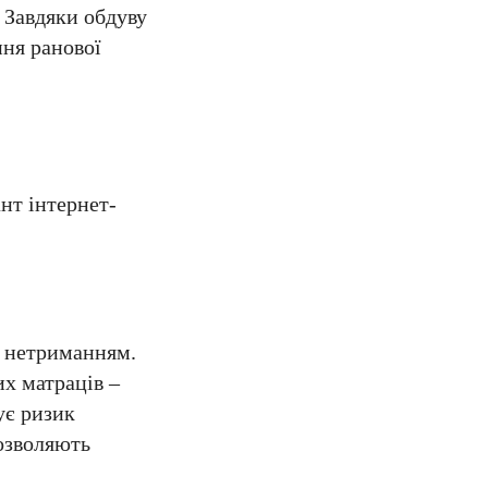
 Завдяки обдуву
ння ранової
нт інтернет-
з нетриманням.
х матраців –
ує ризик
озволяють