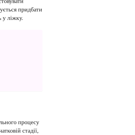
стовувати
дується придбати
 у ліжку.
ального процесу
атковій стадії,