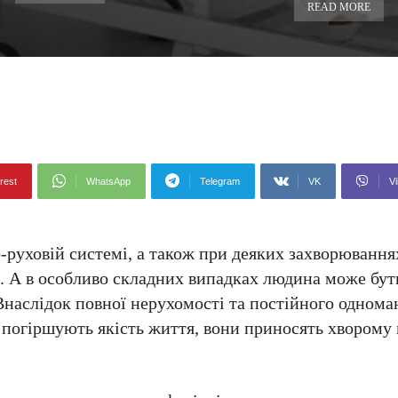
READ MORE
rest
WhatsApp
Telegram
VK
Vi
-руховій системі, а також при деяких захворюванн
. А в особливо складних випадках людина може бут
 Внаслідок повної нерухомості та постійного однома
 погіршують якість життя, вони приносять хворому 