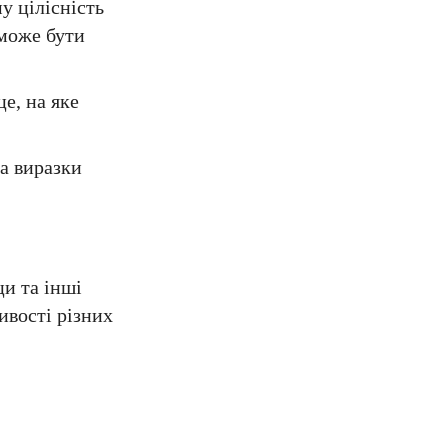
у цілісність
 може бути
е, на яке
а виразки
ци та інші
ивості різних