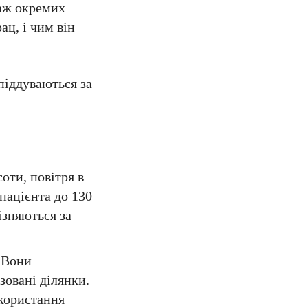
саж окремих
ац, і чим він
піддуваються за
оти, повітря в
пацієнта до 130
ізняються за
. Вони
зовані ділянки.
икористання