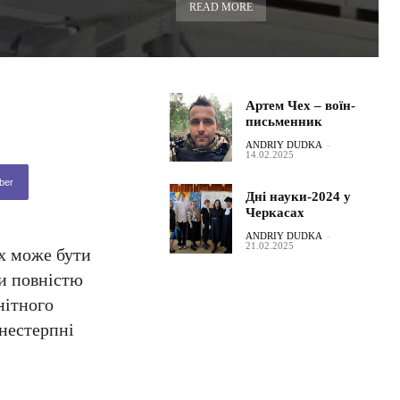
READ MORE
Артем Чех – воїн-
письменник
ANDRIY DUDKA
-
14.02.2025
ber
Дні науки-2024 у
Черкасах
ANDRIY DUDKA
-
21.02.2025
ях може бути
и повністю
нітного
нестерпні