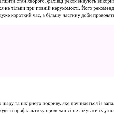
гшити стан хворого, фахівці рекомендують викори
ся не тільки при повній нерухомості. Його рекомен
 дуже короткий час, а більшу частину доби проводять
 шару та шкірного покриву, яке починається із зап
дити профілактику пролежнів і не лікувати їх у поч