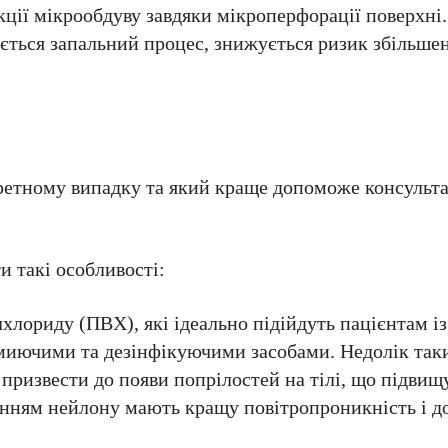
кції мікрообдуву завдяки мікроперфорації поверхні.
ується запальний процес, знижується ризик збільше
ретному випадку та який краще допоможе консульта
и такі особливості:
лхлориду (ПВХ), які ідеально підійдуть пацієнтам і
миючими та дезінфікуючими засобами. Недолік таки
 призвести до появи попрілостей на тілі, що підвищ
анням нейлону мають кращу повітропроникність і д