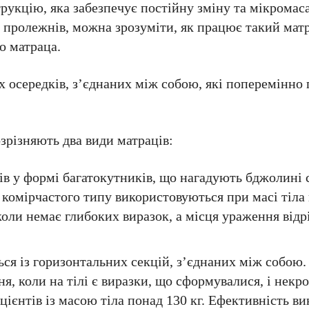
укцію, яка забезпечує постійну зміну та мікрома
д пролежнів, можна зрозуміти, як працює такий матр
о матраца.
 осередків, з’єднаних між собою, які поперемінно 
зрізняють два види матраців:
ів у формі багатокутників, що нагадують бджолині с
 комірчастого типу використовуються при масі тіла 
 коли немає глибоких виразок, а місця ураження відр
ся із горизонтальних секцій, з’єднаних між собою
, коли на тілі є виразки, що сформувалися, і некро
ієнтів із масою тіла понад 130 кг. Ефективність в