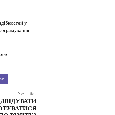
здібностей у
рограмування –
вании
ber
Next article
ІДВІДУВАТИ
ГОТУВАТИСЯ