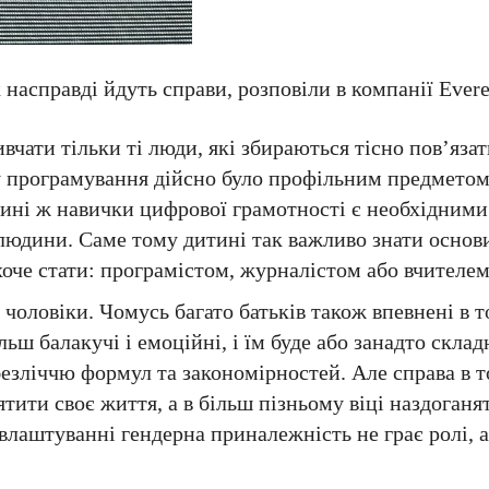
к насправді йдуть справи, розповіли в компанії Evere
чати тільки ті люди, які збираються тісно пов’язат
у програмування дійсно було профільним предметом
Нині ж навички цифрової грамотності є необхідними
 людини. Саме тому дитині так важливо знати основ
хоче стати: програмістом, журналістом або вчителем
оловіки. Чомусь багато батьків також впевнені в т
ільш балакучі і емоційні, і їм буде або занадто склад
безліччю формул та закономірностей. Але справа в т
тити своє життя, а в більш пізньому віці наздоганя
влаштуванні гендерна приналежність не грає ролі, а