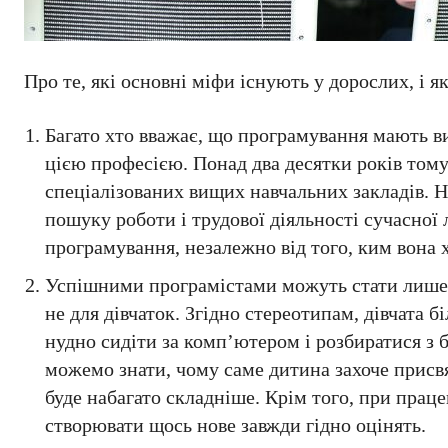
Про те, які основні міфи існують у дорослих, і я
Багато хто вважає, що програмування мають вив
цією професією. Понад два десятки років том
спеціалізованих вищих навчальних закладів. 
пошуку роботи і трудової діяльності сучасної
програмування, незалежно від того, ким вона 
Успішними програмістами можуть стати лише ч
не для дівчаток. Згідно стереотипам, дівчата б
нудно сидіти за комп’ютером і розбиратися з 
можемо знати, чому саме дитина захоче присвя
буде набагато складніше. Крім того, при праце
створювати щось нове завжди гідно оцінять.