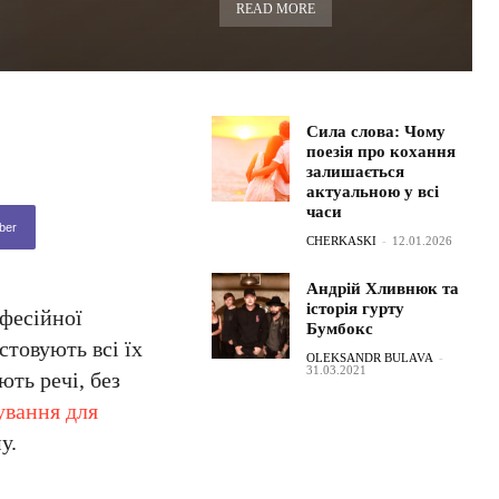
READ MORE
Сила слова: Чому
поезія про кохання
залишається
актуальною у всі
часи
ber
CHERKASKI
-
12.01.2026
Андрій Хливнюк та
історія гурту
офесійної
Бумбокс
стовують всі їх
OLEKSANDR BULAVA
-
31.03.2021
ють речі, без
ування для
у.