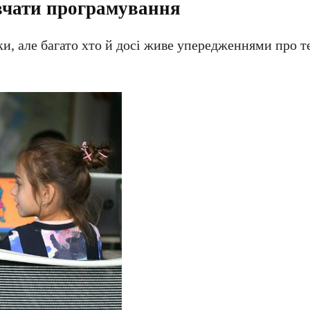
ивчати програмування
ки, але багато хто й досі живе упередженнями про т