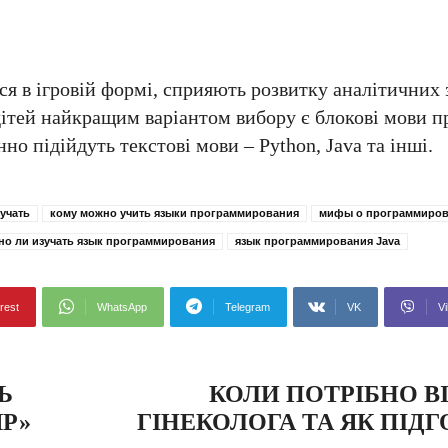
ся в ігровій формі, сприяють розвитку аналітичних 
дітей найкращим варіантом вибору є блокові мови п
нно підійдуть текстові мови – Python, Java та інші.
учать
кому можно учить языки программирования
мифы о программиро
но ли изучать язык программирования
язык программирования Java
rest
WhatsApp
Telegram
VK
Vi
Ь
КОЛИ ПОТРІБНО В
ЯР»
ГІНЕКОЛОГА ТА ЯК ПІД