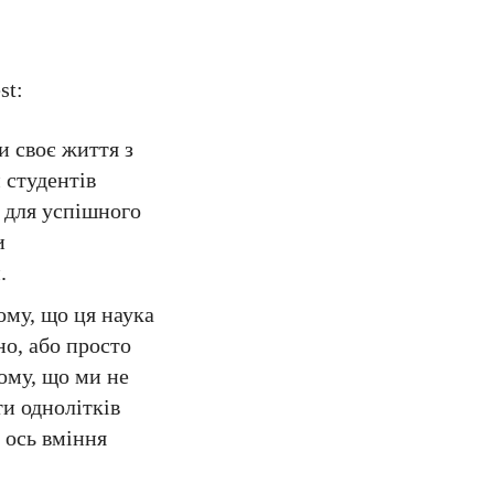
st:
и своє життя з
 студентів
 для успішного
и
.
ому, що ця наука
но, або просто
ому, що ми не
ти однолітків
 ось вміння