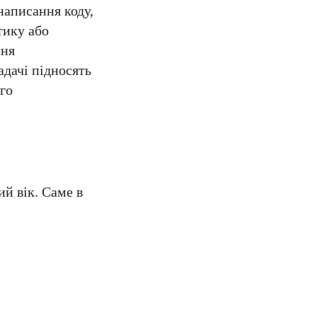
написання коду,
тику або
ння
дачі підносять
го
й вік. Саме в