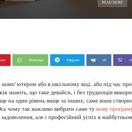
READ MORE
rest
WhatsApp
Telegram
VK
Vi
 комп’ютером або в шкільному віці, або під час пр
оків знають, що таке девайси, і без труднощів викори
 ще на один рівень вище за інших; саме вони створю
Ось чому так важливо вибрати саме ту
мову програм
 задоволення, але і професійний успіх в майбутньом