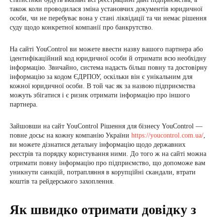
також коли проводилася зміна установчих документів юридичної
особи, чи не перебуває вона у стані ліквідації та чи немає рішення
суду щодо конкретної компанії про банкрутство.
На сайті YouControl ви можете ввести назву вашого партнера або
ідентифікаційний код юридичної особи й отримати всю необхідну
інформацію. Звичайно, система надасть більш повну та достовірну
інформацію за кодом ЄДРПОУ, оскільки він є унікальним для
кожної юридичної особи. В той час як за назвою підприємства
можуть збігатися і є ризик отримати інформацію про іншого
партнера.
Зайшовши на сайт YouControl Рішення для бізнесу YouControl —
повне досьє на кожну компанію України
https://youcontrol.com.ua/
,
ви можете дізнатися детальну інформацію щодо державних
реєстрів та порядку користування ними. До того ж на сайті можна
отримати повну інформацію про підприємство, що допоможе вам
уникнути санкцій, потрапляння в корупційні скандали, втрати
коштів та рейдерського захоплення.
Як швидко отримати довідку з