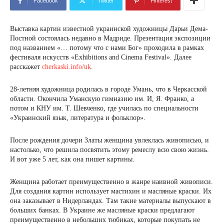
Facebook
Twitter
Pinterest
Выставка картин известной украинской художницы Дарьи Дема-
Постной состоялась недавно в Мадриде. Презентация экспозиции
под названием «… потому что с нами Бог» проходила в рамках
фестиваля искусств «Exhibitions and Cinema Festival». Далее
расскажет
cherkaski.info/uk
.
28-летняя художница родилась в городе Умань, что в Черкасской
области. Окончила Уманскую гимназию им. И, Я. Франко, а
потом и КНУ им. Т. Шевченко, где училась по специальности
«Украинский язык, литература и фольклор».
После рождения дочери Златы женщина увлеклась живописью, и
настолько, что решила посвятить этому ремеслу всю свою жизнь.
И вот уже 5 лет, как она пишет картины.
Женщина работает преимущественно в жанре наивной живописи.
Для создания картин использует мастихин и масляные краски. Их
она заказывает в Нидерландах. Там такие материалы выпускают в
больших банках. В Украине же масляные краски предлагают
преимущественно в небольших тюбиках, которые покупать не