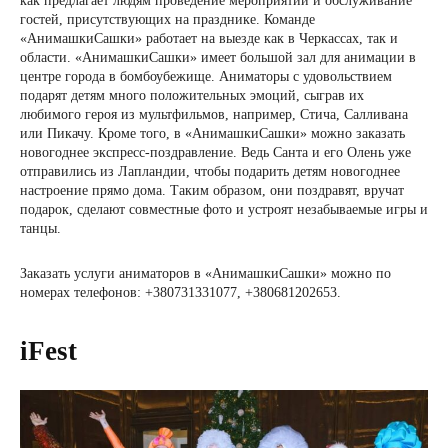
как предлагает людям проведение мероприятий и обслуживание
гостей, присутствующих на празднике. Команде
«АнимашкиСашки» работает на выезде как в Черкассах, так и
области. «АнимашкиСашки» имеет большой зал для анимации в
центре города в бомбоубежище. Аниматоры с удовольствием
подарят детям много положительных эмоций, сыграв их
любимого героя из мультфильмов, например, Стича, Салливана
или Пикачу. Кроме того, в «АнимашкиСашки» можно заказать
новогоднее экспресс-поздравление. Ведь Санта и его Олень уже
отправились из Лапландии, чтобы подарить детям новогоднее
настроение прямо дома. Таким образом, они поздравят, вручат
подарок, сделают совместные фото и устроят незабываемые игры и
танцы.
Заказать услуги аниматоров в «АнимашкиСашки» можно по
номерах телефонов: +380731331077, +380681202653.
iFest