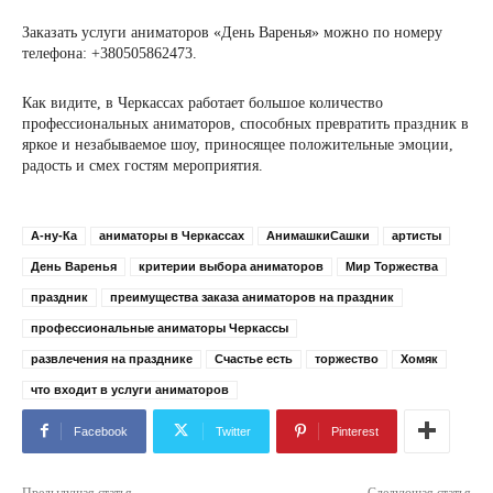
Заказать услуги аниматоров «День Варенья» можно по номеру
телефона: +380505862473.
Как видите, в Черкассах работает большое количество
профессиональных аниматоров, способных превратить праздник в
яркое и незабываемое шоу, приносящее положительные эмоции,
радость и смех гостям мероприятия.
А-ну-Ка
аниматоры в Черкассах
АнимашкиСашки
артисты
День Варенья
критерии выбора аниматоров
Мир Торжества
праздник
преимущества заказа аниматоров на праздник
профессиональные аниматоры Черкассы
развлечения на празднике
Счастье есть
торжество
Хомяк
что входит в услуги аниматоров
Facebook
Twitter
Pinterest
Предыдущая статья
Следующая статья