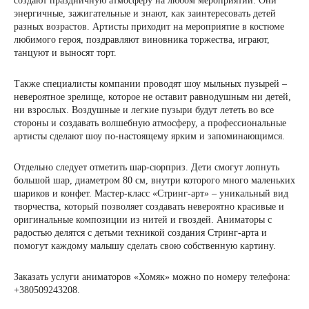
создают праздничную атмосферу на любом мероприятии. Они
энергичные, зажигательные и знают, как заинтересовать детей
разных возрастов. Артисты приходит на мероприятие в костюме
любимого героя, поздравляют виновника торжества, играют,
танцуют и выносят торт.
Также специалисты компании проводят шоу мыльных пузырей –
невероятное зрелище, которое не оставит равнодушным ни детей,
ни взрослых. Воздушные и легкие пузыри будут лететь во все
стороны и создавать волшебную атмосферу, а профессиональные
артисты сделают шоу по-настоящему ярким и запоминающимся.
Отдельно следует отметить шар-сюрприз. Дети смогут лопнуть
большой шар, диаметром 80 см, внутри которого много маленьких
шариков и конфет. Мастер-класс «Стринг-арт» – уникальный вид
творчества, который позволяет создавать невероятно красивые и
оригинальные композиции из нитей и гвоздей. Аниматоры с
радостью делятся с детьми техникой создания Стринг-арта и
помогут каждому малышу сделать свою собственную картину.
Заказать услуги аниматоров «Хомяк» можно по номеру телефона:
+380509243208.