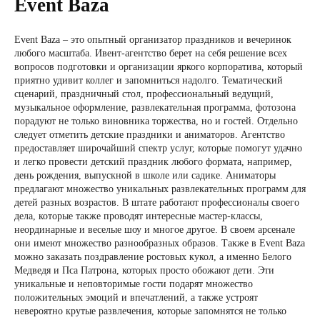
Event Baza
Event Baza – это опытный организатор праздников и вечеринок
любого масштаба. Ивент-агентство берет на себя решение всех
вопросов подготовки и организации яркого корпоратива, который
приятно удивит коллег и запомниться надолго. Тематический
сценарий, праздничный стол, профессиональный ведущий,
музыкальное оформление, развлекательная программа, фотозона
порадуют не только виновника торжества, но и гостей. Отдельно
следует отметить детские праздники и аниматоров. Агентство
предоставляет широчайший спектр услуг, которые помогут удачно
и легко провести детский праздник любого формата, например,
день рождения, выпускной в школе или садике. Аниматоры
предлагают множество уникальных развлекательных программ для
детей разных возрастов. В штате работают профессионалы своего
дела, которые также проводят интересные мастер-классы,
неординарные и веселые шоу и многое другое. В своем арсенале
они имеют множество разнообразных образов. Также в Event Baza
можно заказать поздравление ростовых кукол, а именно Белого
Медведя и Пса Патрона, которых просто обожают дети. Эти
уникальные и неповторимые гости подарят множество
положительных эмоций и впечатлений, а также устроят
невероятно крутые развлечения, которые запомнятся не только