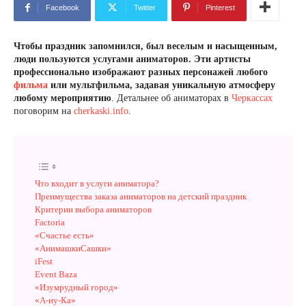
Facebook
Twitter
Pinterest
Чтобы праздник запомнился, был веселым и насыщенным,
люди пользуются услугами аниматоров. Эти артисты
профессионально изображают разных персонажей любого
фильма
или мультфильма, задавая уникальную атмосферу
любому мероприятию
. Детальнее об аниматорах в
Черкассах
поговорим на
cherkaski.info
.
Что входит в услуги аниматора?
Преимущества заказа аниматоров на детский праздник
Критерии выбора аниматоров
Factoria
«Счастье есть»
«АнимашкиСашки»
iFest
Event Baza
«Изумрудный город»
«А-ну-Ка»